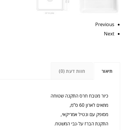
Previous
Next
תיאור
חוות דעת (0)
כיור‭ ‬מטבח‭ ‬חרס‭ ‬התקנה‭ ‬שטוחה
מתאים‭ ‬לארון‭ ‬60‭ ‬ס”מ‭,‬
מסופק‭ ‬עם‭ ‬ונטיל‭ ‬אמריקאי‭,‬
התקנת‭ ‬הברז‭ ‬על‭-‬גבי‭ ‬המשטח‭.‬