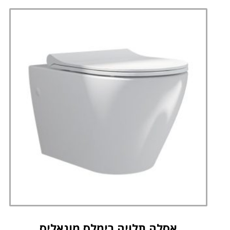
אסלה תלויה רימלס מונאליס