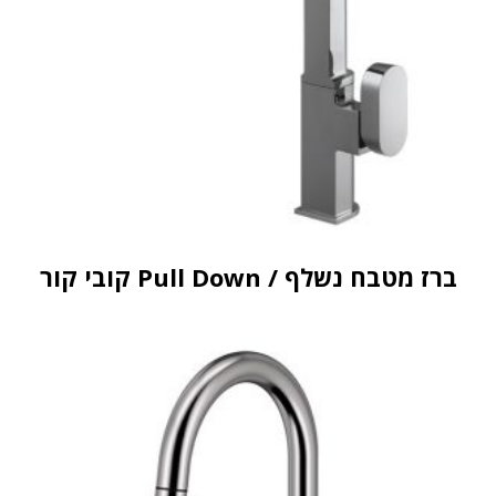
ברז מטבח נשלף / Pull Down קובי קור