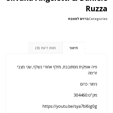
Ruzza
Categories
ברזים למטבח
תיאור
חוות דעת (0)
פיה אופקית מסתובבת, מזלף אחורי נשלף, שני מצבי
זרימה
גימור: כרום
מק"ט:304460
https://youtu.be/sya7bl6ig0g