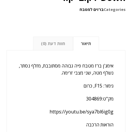
Categories
ברזים למטבח
תיאור
חוות דעת (0)
אימג'ן ברז מטבח פיה גבוהה מסתובבת, מזלף נסתר,
נשלף מטה, שני מצבי זרימה.
גימור: F15, כרום
מק"ט:304869
https://youtu.be/sya7bl6ig0g
הוראות הרכבה