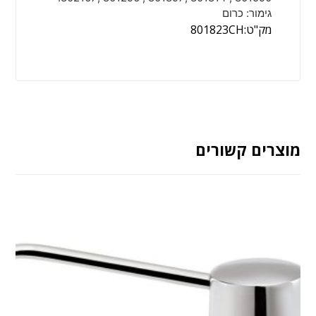
גימור: כרום
מק"ט:801823CH
מוצרים קשורים