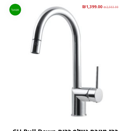
₪
1,399.00
₪
2,503.00
מבצע!