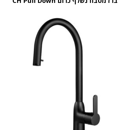
ברז מטבח נשלף כרום CH Pull Down