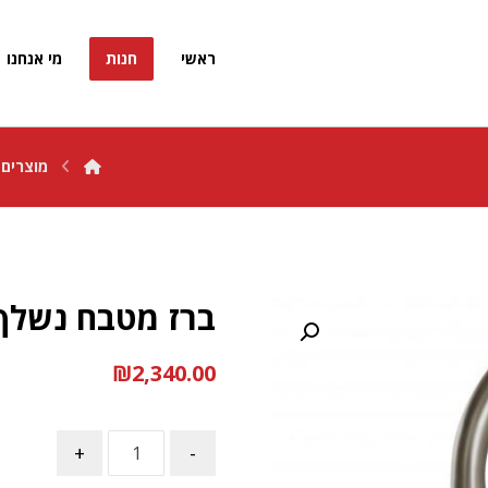
ראשי
חנות
מי אנחנו
מוצרים
ברז מטבח נשלף Pull Down / קובי ק
₪
2,340.00
+
-