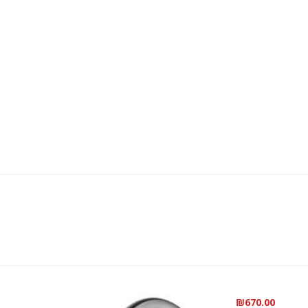
₪
670.00