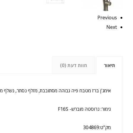
Previous
Next
תיאור
חוות דעת (0)
אימג'ן ברז מטבח פיה גבוהה מסתובבת, מזלף נסתר, נשלף מט
גימור: נרוסטה מוברש- F16S
מק"ט:304869