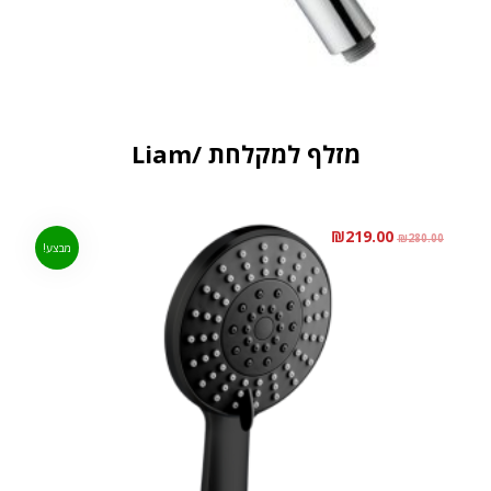
מזלף למקלחת /Liam
₪
219.00
₪
280.00
מבצע!